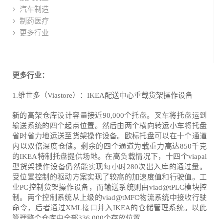
汽车制造
制药医疗
更多行业
更多行业：
1.维世多（Viastore）：IKEA配送中心重载货架操作设备
新的高架仓库设计容量接近90,000个托盘。叉车将托盘运到
输送系统的四个起点位置。然后由两个横向转运小车将托盘
省时省力地运送至货架操作设备。欧标托盘可以在十个通道
内以双倍深度仓储。剩余的四个通道为载重力高达850千克
的IKEA特制托盘提供场地。在高负载情况下，十四个viapal
型货架操作设备仍然能实现每小时280次出入库的通过量。
受位置控制的驱动方案实现了较高的加速度值和行驶值。工
业PC控制货架操作设备，而输送系统则由viad@tPLC模块控
制。两个控制系统从上级的viad@tMFC物流系统中接收行驶
命令，后者通过XML接口并入IKEA的仓储管理系统。以此
管理整个仓库中全部336,000个存放位置。